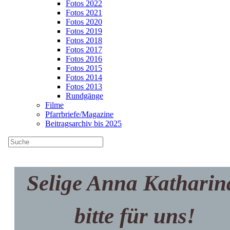
Fotos 2022
Fotos 2021
Fotos 2020
Fotos 2019
Fotos 2018
Fotos 2017
Fotos 2016
Fotos 2015
Fotos 2014
Fotos 2013
Rundgänge
Filme
Pfarrbriefe/Magazine
Beitragsarchiv bis 2025
Selige Anna Katharin
»Bemüht euch um
das Wohl der Stadt«
bitte für uns!