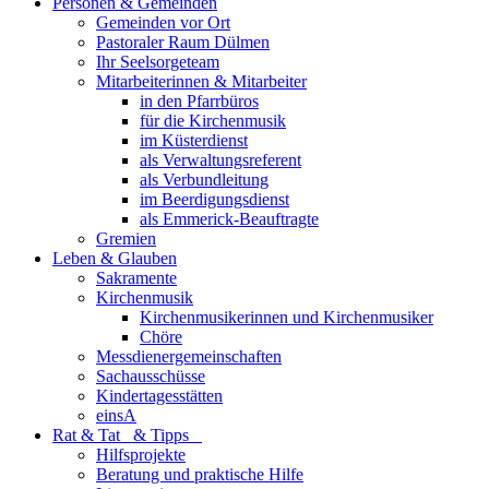
Personen & Gemeinden
Gemeinden vor Ort
Pastoraler Raum Dülmen
Ihr Seelsorgeteam
Mitarbeiterinnen & Mitarbeiter
in den Pfarrbüros
für die Kirchenmusik
im Küsterdienst
als Verwaltungsreferent
als Verbundleitung
im Beerdigungsdienst
als Emmerick-Beauftragte
Gremien
Leben & Glauben
Sakramente
Kirchenmusik
Kirchenmusikerinnen und Kirchenmusiker
Chöre
Messdienergemeinschaften
Sachausschüsse
Kindertagesstätten
einsA
Rat & Tat & Tipps
Hilfsprojekte
Beratung und praktische Hilfe