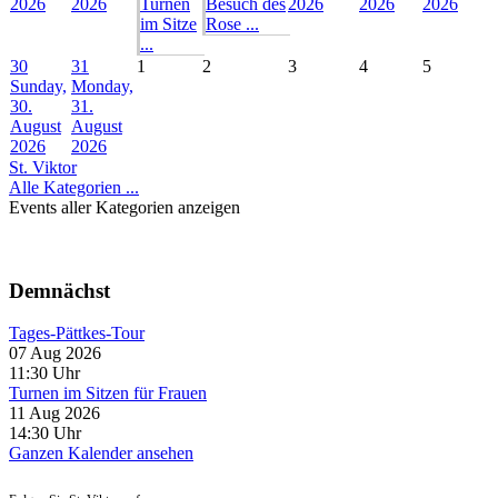
2026
2026
Turnen
Besuch des
2026
2026
2026
im Sitze
Rose ...
...
30
31
1
2
3
4
5
Sunday,
Monday,
30.
31.
August
August
2026
2026
St. Viktor
Alle Kategorien ...
Events aller Kategorien anzeigen
Demnächst
Tages-Pättkes-Tour
07 Aug 2026
11:30
Uhr
Turnen im Sitzen für Frauen
11 Aug 2026
14:30
Uhr
Ganzen Kalender ansehen