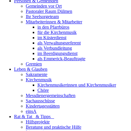
Personen & Gemeinden
Gemeinden vor Ort
Pastoraler Raum Dülmen
Ihr Seelsorgeteam
Mitarbeiterinnen & Mitarbeiter
in den Pfarrbüros
für die Kirchenmusik
im Küsterdienst
als Verwaltungsreferent
als Verbundleitung
im Beerdigungsdienst
als Emmerick-Beauftragte
Gremien
Leben & Glauben
Sakramente
Kirchenmusik
Kirchenmusikerinnen und Kirchenmusiker
Chöre
Messdienergemeinschaften
Sachausschüsse
Kindertagesstätten
einsA
Rat & Tat & Tipps
Hilfsprojekte
Beratung und praktische Hilfe