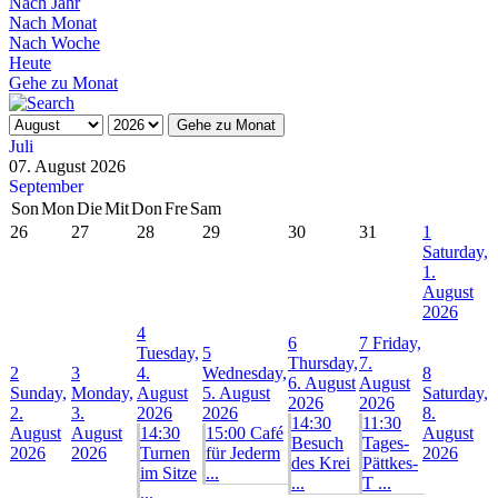
Nach Jahr
Nach Monat
Nach Woche
Heute
Gehe zu Monat
Gehe zu Monat
Juli
07. August 2026
September
Son
Mon
Die
Mit
Don
Fre
Sam
26
27
28
29
30
31
1
Saturday,
1.
August
2026
4
6
7
Friday,
Tuesday,
5
Thursday,
7.
2
3
4.
Wednesday,
8
6. August
August
Sunday,
Monday,
August
5. August
Saturday,
2026
2026
2.
3.
2026
2026
8.
14:30
11:30
August
August
14:30
15:00 Café
August
Besuch
Tages-
2026
2026
Turnen
für Jederm
2026
des Krei
Pättkes-
im Sitze
...
...
T ...
...