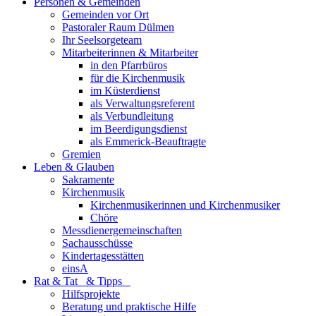
Personen & Gemeinden
Gemeinden vor Ort
Pastoraler Raum Dülmen
Ihr Seelsorgeteam
Mitarbeiterinnen & Mitarbeiter
in den Pfarrbüros
für die Kirchenmusik
im Küsterdienst
als Verwaltungsreferent
als Verbundleitung
im Beerdigungsdienst
als Emmerick-Beauftragte
Gremien
Leben & Glauben
Sakramente
Kirchenmusik
Kirchenmusikerinnen und Kirchenmusiker
Chöre
Messdienergemeinschaften
Sachausschüsse
Kindertagesstätten
einsA
Rat & Tat & Tipps
Hilfsprojekte
Beratung und praktische Hilfe