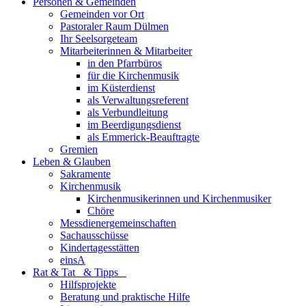
Personen & Gemeinden
Gemeinden vor Ort
Pastoraler Raum Dülmen
Ihr Seelsorgeteam
Mitarbeiterinnen & Mitarbeiter
in den Pfarrbüros
für die Kirchenmusik
im Küsterdienst
als Verwaltungsreferent
als Verbundleitung
im Beerdigungsdienst
als Emmerick-Beauftragte
Gremien
Leben & Glauben
Sakramente
Kirchenmusik
Kirchenmusikerinnen und Kirchenmusiker
Chöre
Messdienergemeinschaften
Sachausschüsse
Kindertagesstätten
einsA
Rat & Tat & Tipps
Hilfsprojekte
Beratung und praktische Hilfe