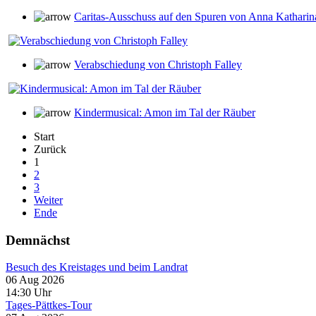
Caritas-Ausschuss auf den Spuren von Anna Kathari
Verabschiedung von Christoph Falley
Kindermusical: Amon im Tal der Räuber
Start
Zurück
1
2
3
Weiter
Ende
Demnächst
Besuch des Kreistages und beim Landrat
06 Aug 2026
14:30
Uhr
Tages-Pättkes-Tour