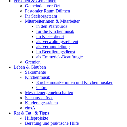
Personen & Gemeinden
Gemeinden vor Ort
Pastoraler Raum Dülmen
Ihr Seelsorgeteam
Mitarbeiterinnen & Mitarbeiter
in den Pfarrbüros
für die Kirchenmusik
im Küsterdienst
als Verwaltungsreferent
als Verbundleitung
im Beerdigungsdienst
als Emmerick-Beauftragte
Gremien
Leben & Glauben
Sakramente
Kirchenmusik
Kirchenmusikerinnen und Kirchenmusiker
Chöre
Messdienergemeinschaften
Sachausschüsse
Kindertagesstätten
einsA
Rat & Tat & Tipps
Hilfsprojekte
Beratung und praktische Hilfe