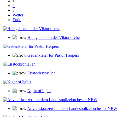
1
2
3
Weiter
Ende
Heiligabend in der Viktorkirche
Gedenkfeier für Pastor Herpers
Eisstockschießen
Night of lights
Adventskonzert mit dem Landespolizeiorchester NR