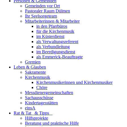
Personen & Gemeinden
Gemeinden vor Ort
Pastoraler Raum Dülmen
Ihr Seelsorgeteam
Mitarbeiterinnen & Mitarbeiter
in den Pfarrbüros
für die Kirchenmusik
im Küsterdienst
als Verwaltungsreferent
als Verbundleitung
im Beerdigungsdienst
als Emmerick-Beauftragte
Gremien
Leben & Glauben
Sakramente
Kirchenmusik
Kirchenmusikerinnen und Kirchenmusiker
Chöre
Messdienergemeinschaften
Sachausschüsse
Kindertagesstätten
einsA
Rat & Tat & Tipps
Hilfsprojekte
Beratung und praktische Hilfe