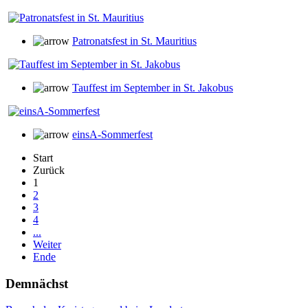
Patronatsfest in St. Mauritius
Tauffest im September in St. Jakobus
einsA-Sommerfest
Start
Zurück
1
2
3
4
...
Weiter
Ende
Demnächst