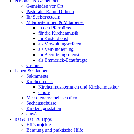
Personen & Gemeinden
Gemeinden vor Ort
Pastoraler Raum Dülmen
Ihr Seelsorgeteam
Mitarbeiterinnen & Mitarbeiter
in den Pfarrbüros
für die Kirchenmusik
im Küsterdienst
als Verwaltungsreferent
als Verbundleitung
im Beerdigungsdienst
als Emmerick-Beauftragte
Gremien
Leben & Glauben
Sakramente
Kirchenmusik
Kirchenmusikerinnen und Kirchenmusiker
Chöre
Messdienergemeinschaften
Sachausschüsse
Kindertagesstätten
einsA
Rat & Tat & Tipps
Hilfsprojekte
Beratung und praktische Hilfe