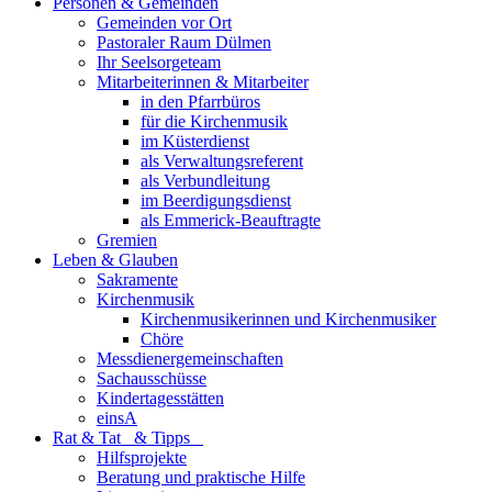
Personen & Gemeinden
Gemeinden vor Ort
Pastoraler Raum Dülmen
Ihr Seelsorgeteam
Mitarbeiterinnen & Mitarbeiter
in den Pfarrbüros
für die Kirchenmusik
im Küsterdienst
als Verwaltungsreferent
als Verbundleitung
im Beerdigungsdienst
als Emmerick-Beauftragte
Gremien
Leben & Glauben
Sakramente
Kirchenmusik
Kirchenmusikerinnen und Kirchenmusiker
Chöre
Messdienergemeinschaften
Sachausschüsse
Kindertagesstätten
einsA
Rat & Tat & Tipps
Hilfsprojekte
Beratung und praktische Hilfe