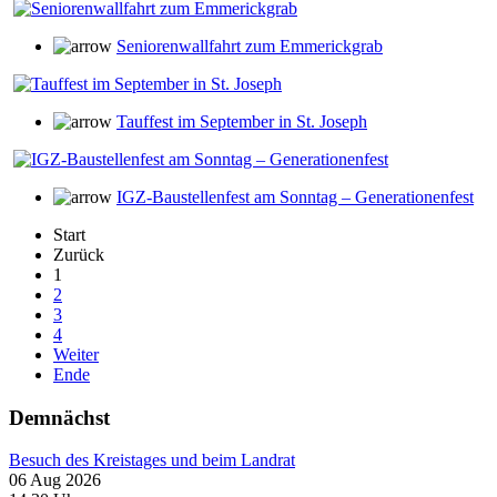
Seniorenwallfahrt zum Emmerickgrab
Tauffest im September in St. Joseph
IGZ-Baustellenfest am Sonntag – Generationenfest
Start
Zurück
1
2
3
4
Weiter
Ende
Demnächst
Besuch des Kreistages und beim Landrat
06 Aug 2026