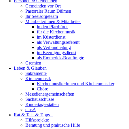
Personen & Gemeinden
Gemeinden vor Ort
Pastoraler Raum Dülmen
Ihr Seelsorgeteam
Mitarbeiterinnen & Mitarbeiter
in den Pfarrbüros
für die Kirchenmusik
im Küsterdienst
als Verwaltungsreferent
als Verbundleitung
im Beerdigungsdienst
als Emmerick-Beauftragte
Gremien
Leben & Glauben
Sakramente
Kirchenmusik
Kirchenmusikerinnen und Kirchenmusiker
Chöre
Messdienergemeinschaften
Sachausschüsse
Kindertagesstätten
einsA
Rat & Tat & Tipps
Hilfsprojekte
Beratung und praktische Hilfe