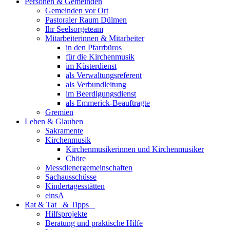
Personen & Gemeinden
Gemeinden vor Ort
Pastoraler Raum Dülmen
Ihr Seelsorgeteam
Mitarbeiterinnen & Mitarbeiter
in den Pfarrbüros
für die Kirchenmusik
im Küsterdienst
als Verwaltungsreferent
als Verbundleitung
im Beerdigungsdienst
als Emmerick-Beauftragte
Gremien
Leben & Glauben
Sakramente
Kirchenmusik
Kirchenmusikerinnen und Kirchenmusiker
Chöre
Messdienergemeinschaften
Sachausschüsse
Kindertagesstätten
einsA
Rat & Tat & Tipps
Hilfsprojekte
Beratung und praktische Hilfe