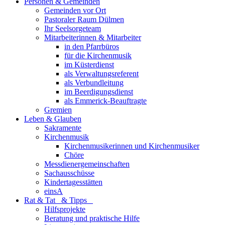
Personen & Gemeinden
Gemeinden vor Ort
Pastoraler Raum Dülmen
Ihr Seelsorgeteam
Mitarbeiterinnen & Mitarbeiter
in den Pfarrbüros
für die Kirchenmusik
im Küsterdienst
als Verwaltungsreferent
als Verbundleitung
im Beerdigungsdienst
als Emmerick-Beauftragte
Gremien
Leben & Glauben
Sakramente
Kirchenmusik
Kirchenmusikerinnen und Kirchenmusiker
Chöre
Messdienergemeinschaften
Sachausschüsse
Kindertagesstätten
einsA
Rat & Tat & Tipps
Hilfsprojekte
Beratung und praktische Hilfe