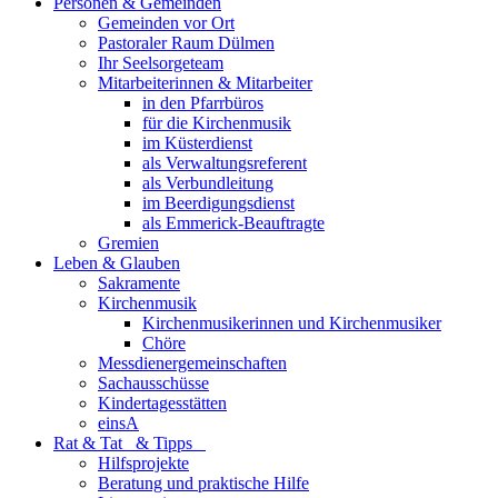
Personen & Gemeinden
Gemeinden vor Ort
Pastoraler Raum Dülmen
Ihr Seelsorgeteam
Mitarbeiterinnen & Mitarbeiter
in den Pfarrbüros
für die Kirchenmusik
im Küsterdienst
als Verwaltungsreferent
als Verbundleitung
im Beerdigungsdienst
als Emmerick-Beauftragte
Gremien
Leben & Glauben
Sakramente
Kirchenmusik
Kirchenmusikerinnen und Kirchenmusiker
Chöre
Messdienergemeinschaften
Sachausschüsse
Kindertagesstätten
einsA
Rat & Tat & Tipps
Hilfsprojekte
Beratung und praktische Hilfe