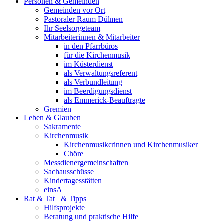
Personen & Gemeinden
Gemeinden vor Ort
Pastoraler Raum Dülmen
Ihr Seelsorgeteam
Mitarbeiterinnen & Mitarbeiter
in den Pfarrbüros
für die Kirchenmusik
im Küsterdienst
als Verwaltungsreferent
als Verbundleitung
im Beerdigungsdienst
als Emmerick-Beauftragte
Gremien
Leben & Glauben
Sakramente
Kirchenmusik
Kirchenmusikerinnen und Kirchenmusiker
Chöre
Messdienergemeinschaften
Sachausschüsse
Kindertagesstätten
einsA
Rat & Tat & Tipps
Hilfsprojekte
Beratung und praktische Hilfe