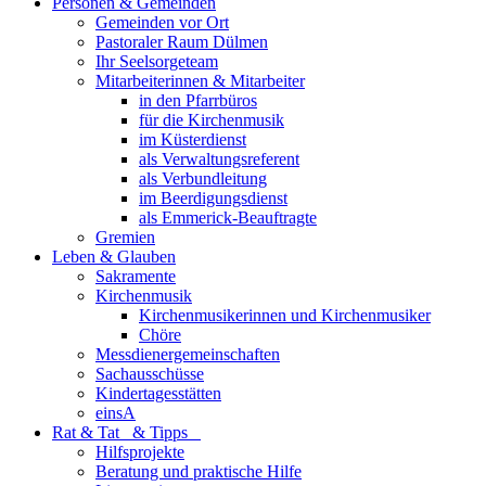
Personen & Gemeinden
Gemeinden vor Ort
Pastoraler Raum Dülmen
Ihr Seelsorgeteam
Mitarbeiterinnen & Mitarbeiter
in den Pfarrbüros
für die Kirchenmusik
im Küsterdienst
als Verwaltungsreferent
als Verbundleitung
im Beerdigungsdienst
als Emmerick-Beauftragte
Gremien
Leben & Glauben
Sakramente
Kirchenmusik
Kirchenmusikerinnen und Kirchenmusiker
Chöre
Messdienergemeinschaften
Sachausschüsse
Kindertagesstätten
einsA
Rat & Tat & Tipps
Hilfsprojekte
Beratung und praktische Hilfe