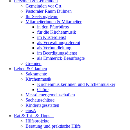
Personen & Gemeinden
Gemeinden vor Ort
Pastoraler Raum Dülmen
Ihr Seelsorgeteam
Mitarbeiterinnen & Mitarbeiter
in den Pfarrbüros
für die Kirchenmusik
im Küsterdienst
als Verwaltungsreferent
als Verbundleitung
im Beerdigungsdienst
als Emmerick-Beauftragte
Gremien
Leben & Glauben
Sakramente
Kirchenmusik
Kirchenmusikerinnen und Kirchenmusiker
Chöre
Messdienergemeinschaften
Sachausschüsse
Kindertagesstätten
einsA
Rat & Tat & Tipps
Hilfsprojekte
Beratung und praktische Hilfe