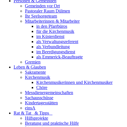
Personen & Gemeinden
Gemeinden vor Ort
Pastoraler Raum Dülmen
Ihr Seelsorgeteam
Mitarbeiterinnen & Mitarbeiter
in den Pfarrbüros
für die Kirchenmusik
im Küsterdienst
als Verwaltungsreferent
als Verbundleitung
im Beerdigungsdienst
als Emmerick-Beauftragte
Gremien
Leben & Glauben
Sakramente
Kirchenmusik
Kirchenmusikerinnen und Kirchenmusiker
Chöre
Messdienergemeinschaften
Sachausschüsse
Kindertagesstätten
einsA
Rat & Tat & Tipps
Hilfsprojekte
Beratung und praktische Hilfe