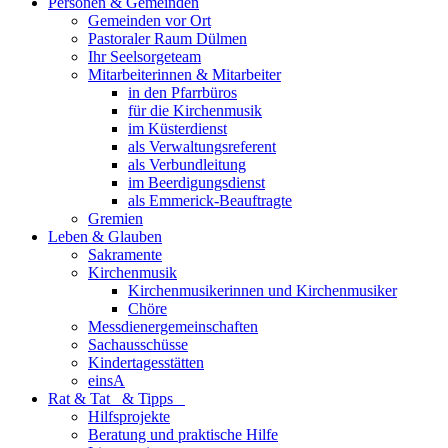
Personen & Gemeinden
Gemeinden vor Ort
Pastoraler Raum Dülmen
Ihr Seelsorgeteam
Mitarbeiterinnen & Mitarbeiter
in den Pfarrbüros
für die Kirchenmusik
im Küsterdienst
als Verwaltungsreferent
als Verbundleitung
im Beerdigungsdienst
als Emmerick-Beauftragte
Gremien
Leben & Glauben
Sakramente
Kirchenmusik
Kirchenmusikerinnen und Kirchenmusiker
Chöre
Messdienergemeinschaften
Sachausschüsse
Kindertagesstätten
einsA
Rat & Tat & Tipps
Hilfsprojekte
Beratung und praktische Hilfe