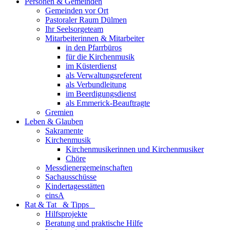
Personen & Gemeinden
Gemeinden vor Ort
Pastoraler Raum Dülmen
Ihr Seelsorgeteam
Mitarbeiterinnen & Mitarbeiter
in den Pfarrbüros
für die Kirchenmusik
im Küsterdienst
als Verwaltungsreferent
als Verbundleitung
im Beerdigungsdienst
als Emmerick-Beauftragte
Gremien
Leben & Glauben
Sakramente
Kirchenmusik
Kirchenmusikerinnen und Kirchenmusiker
Chöre
Messdienergemeinschaften
Sachausschüsse
Kindertagesstätten
einsA
Rat & Tat & Tipps
Hilfsprojekte
Beratung und praktische Hilfe