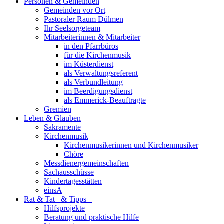
Personen & Gemeinden
Gemeinden vor Ort
Pastoraler Raum Dülmen
Ihr Seelsorgeteam
Mitarbeiterinnen & Mitarbeiter
in den Pfarrbüros
für die Kirchenmusik
im Küsterdienst
als Verwaltungsreferent
als Verbundleitung
im Beerdigungsdienst
als Emmerick-Beauftragte
Gremien
Leben & Glauben
Sakramente
Kirchenmusik
Kirchenmusikerinnen und Kirchenmusiker
Chöre
Messdienergemeinschaften
Sachausschüsse
Kindertagesstätten
einsA
Rat & Tat & Tipps
Hilfsprojekte
Beratung und praktische Hilfe