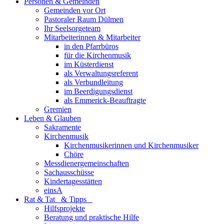
Personen & Gemeinden
Gemeinden vor Ort
Pastoraler Raum Dülmen
Ihr Seelsorgeteam
Mitarbeiterinnen & Mitarbeiter
in den Pfarrbüros
für die Kirchenmusik
im Küsterdienst
als Verwaltungsreferent
als Verbundleitung
im Beerdigungsdienst
als Emmerick-Beauftragte
Gremien
Leben & Glauben
Sakramente
Kirchenmusik
Kirchenmusikerinnen und Kirchenmusiker
Chöre
Messdienergemeinschaften
Sachausschüsse
Kindertagesstätten
einsA
Rat & Tat & Tipps
Hilfsprojekte
Beratung und praktische Hilfe