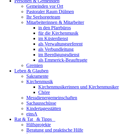
Personen & Gemeinden
Gemeinden vor Ort
Pastoraler Raum Dülmen
Ihr Seelsorgeteam
Mitarbeiterinnen & Mitarbeiter
in den Pfarrbüros
für die Kirchenmusik
im Küsterdienst
als Verwaltungsreferent
als Verbundleitung
im Beerdigungsdienst
als Emmerick-Beauftragte
Gremien
Leben & Glauben
Sakramente
Kirchenmusik
Kirchenmusikerinnen und Kirchenmusiker
Chöre
Messdienergemeinschaften
Sachausschüsse
Kindertagesstätten
einsA
Rat & Tat & Tipps
Hilfsprojekte
Beratung und praktische Hilfe