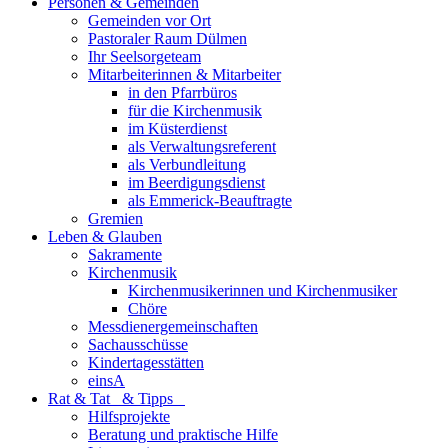
Personen & Gemeinden
Gemeinden vor Ort
Pastoraler Raum Dülmen
Ihr Seelsorgeteam
Mitarbeiterinnen & Mitarbeiter
in den Pfarrbüros
für die Kirchenmusik
im Küsterdienst
als Verwaltungsreferent
als Verbundleitung
im Beerdigungsdienst
als Emmerick-Beauftragte
Gremien
Leben & Glauben
Sakramente
Kirchenmusik
Kirchenmusikerinnen und Kirchenmusiker
Chöre
Messdienergemeinschaften
Sachausschüsse
Kindertagesstätten
einsA
Rat & Tat & Tipps
Hilfsprojekte
Beratung und praktische Hilfe