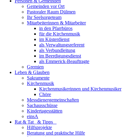
Personen & Gemeinden
Gemeinden vor Ort
Pastoraler Raum Dülmen
Ihr Seelsorgeteam
Mitarbeiterinnen & Mitarbeiter
in den Pfarrbüros
für die Kirchenmusik
im Küsterdienst
als Verwaltungsreferent
als Verbundleitung
im Beerdigungsdienst
als Emmerick-Beauftragte
Gremien
Leben & Glauben
Sakramente
Kirchenmusik
Kirchenmusikerinnen und Kirchenmusiker
Chöre
Messdienergemeinschaften
Sachausschüsse
Kindertagesstätten
einsA
Rat & Tat & Tipps
Hilfsprojekte
Beratung und praktische Hilfe