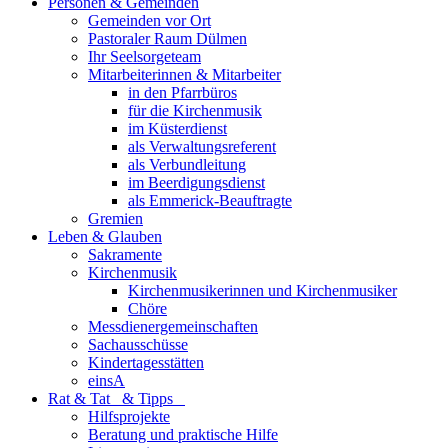
Personen & Gemeinden
Gemeinden vor Ort
Pastoraler Raum Dülmen
Ihr Seelsorgeteam
Mitarbeiterinnen & Mitarbeiter
in den Pfarrbüros
für die Kirchenmusik
im Küsterdienst
als Verwaltungsreferent
als Verbundleitung
im Beerdigungsdienst
als Emmerick-Beauftragte
Gremien
Leben & Glauben
Sakramente
Kirchenmusik
Kirchenmusikerinnen und Kirchenmusiker
Chöre
Messdienergemeinschaften
Sachausschüsse
Kindertagesstätten
einsA
Rat & Tat & Tipps
Hilfsprojekte
Beratung und praktische Hilfe