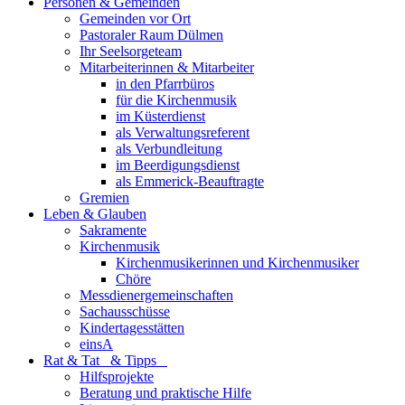
Personen & Gemeinden
Gemeinden vor Ort
Pastoraler Raum Dülmen
Ihr Seelsorgeteam
Mitarbeiterinnen & Mitarbeiter
in den Pfarrbüros
für die Kirchenmusik
im Küsterdienst
als Verwaltungsreferent
als Verbundleitung
im Beerdigungsdienst
als Emmerick-Beauftragte
Gremien
Leben & Glauben
Sakramente
Kirchenmusik
Kirchenmusikerinnen und Kirchenmusiker
Chöre
Messdienergemeinschaften
Sachausschüsse
Kindertagesstätten
einsA
Rat & Tat & Tipps
Hilfsprojekte
Beratung und praktische Hilfe