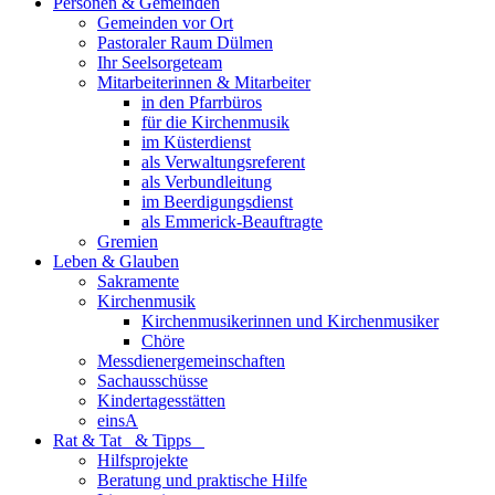
Personen & Gemeinden
Gemeinden vor Ort
Pastoraler Raum Dülmen
Ihr Seelsorgeteam
Mitarbeiterinnen & Mitarbeiter
in den Pfarrbüros
für die Kirchenmusik
im Küsterdienst
als Verwaltungsreferent
als Verbundleitung
im Beerdigungsdienst
als Emmerick-Beauftragte
Gremien
Leben & Glauben
Sakramente
Kirchenmusik
Kirchenmusikerinnen und Kirchenmusiker
Chöre
Messdienergemeinschaften
Sachausschüsse
Kindertagesstätten
einsA
Rat & Tat & Tipps
Hilfsprojekte
Beratung und praktische Hilfe