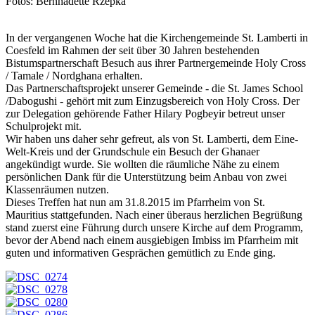
Fotos: Bernhadette Rzepka
In der vergangenen Woche hat die Kirchengemeinde St. Lamberti in
Coesfeld im Rahmen der seit über 30 Jahren bestehenden
Bistumspartnerschaft Besuch aus ihrer Partnergemeinde Holy Cross
/ Tamale / Nordghana erhalten.
Das Partnerschaftsprojekt unserer Gemeinde - die St. James School
/Dabogushi - gehört mit zum Einzugsbereich von Holy Cross. Der
zur Delegation gehörende Father Hilary Pogbeyir betreut unser
Schulprojekt mit.
Wir haben uns daher sehr gefreut, als von St. Lamberti, dem Eine-
Welt-Kreis und der Grundschule ein Besuch der Ghanaer
angekündigt wurde. Sie wollten die räumliche Nähe zu einem
persönlichen Dank für die Unterstützung beim Anbau von zwei
Klassenräumen nutzen.
Dieses Treffen hat nun am 31.8.2015 im Pfarrheim von St.
Mauritius stattgefunden. Nach einer überaus herzlichen Begrüßung
stand zuerst eine Führung durch unsere Kirche auf dem Programm,
bevor der Abend nach einem ausgiebigen Imbiss im Pfarrheim mit
guten und informativen Gesprächen gemütlich zu Ende ging.