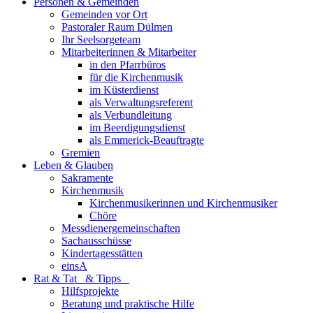
Personen & Gemeinden
Gemeinden vor Ort
Pastoraler Raum Dülmen
Ihr Seelsorgeteam
Mitarbeiterinnen & Mitarbeiter
in den Pfarrbüros
für die Kirchenmusik
im Küsterdienst
als Verwaltungsreferent
als Verbundleitung
im Beerdigungsdienst
als Emmerick-Beauftragte
Gremien
Leben & Glauben
Sakramente
Kirchenmusik
Kirchenmusikerinnen und Kirchenmusiker
Chöre
Messdienergemeinschaften
Sachausschüsse
Kindertagesstätten
einsA
Rat & Tat & Tipps
Hilfsprojekte
Beratung und praktische Hilfe