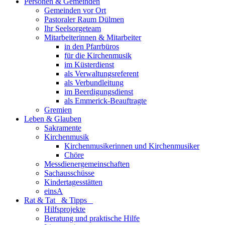
Personen & Gemeinden
Gemeinden vor Ort
Pastoraler Raum Dülmen
Ihr Seelsorgeteam
Mitarbeiterinnen & Mitarbeiter
in den Pfarrbüros
für die Kirchenmusik
im Küsterdienst
als Verwaltungsreferent
als Verbundleitung
im Beerdigungsdienst
als Emmerick-Beauftragte
Gremien
Leben & Glauben
Sakramente
Kirchenmusik
Kirchenmusikerinnen und Kirchenmusiker
Chöre
Messdienergemeinschaften
Sachausschüsse
Kindertagesstätten
einsA
Rat & Tat & Tipps
Hilfsprojekte
Beratung und praktische Hilfe