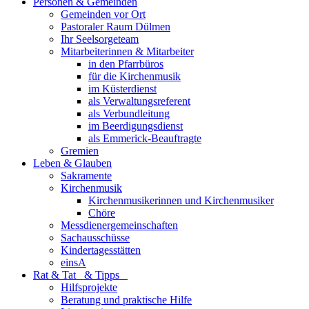
Personen & Gemeinden
Gemeinden vor Ort
Pastoraler Raum Dülmen
Ihr Seelsorgeteam
Mitarbeiterinnen & Mitarbeiter
in den Pfarrbüros
für die Kirchenmusik
im Küsterdienst
als Verwaltungsreferent
als Verbundleitung
im Beerdigungsdienst
als Emmerick-Beauftragte
Gremien
Leben & Glauben
Sakramente
Kirchenmusik
Kirchenmusikerinnen und Kirchenmusiker
Chöre
Messdienergemeinschaften
Sachausschüsse
Kindertagesstätten
einsA
Rat & Tat & Tipps
Hilfsprojekte
Beratung und praktische Hilfe