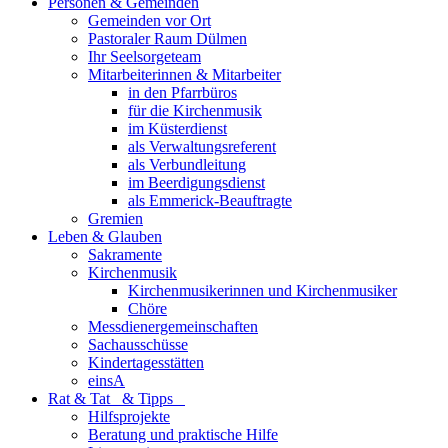
Personen & Gemeinden
Gemeinden vor Ort
Pastoraler Raum Dülmen
Ihr Seelsorgeteam
Mitarbeiterinnen & Mitarbeiter
in den Pfarrbüros
für die Kirchenmusik
im Küsterdienst
als Verwaltungsreferent
als Verbundleitung
im Beerdigungsdienst
als Emmerick-Beauftragte
Gremien
Leben & Glauben
Sakramente
Kirchenmusik
Kirchenmusikerinnen und Kirchenmusiker
Chöre
Messdienergemeinschaften
Sachausschüsse
Kindertagesstätten
einsA
Rat & Tat & Tipps
Hilfsprojekte
Beratung und praktische Hilfe