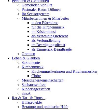
Personen & Gemeinden
Gemeinden vor Ort
Pastoraler Raum Dülmen
Ihr Seelsorgeteam
Mitarbeiterinnen & Mitarbeiter
in den Pfarrbüros
für die Kirchenmusik
im Küsterdienst
als Verwaltungsreferent
als Verbundleitung
im Beerdigungsdienst
als Emmerick-Beauftragte
Gremien
Leben & Glauben
Sakramente
Kirchenmusik
Kirchenmusikerinnen und Kirchenmusiker
Chöre
Messdienergemeinschaften
Sachausschüsse
Kindertagesstätten
einsA
Rat & Tat & Tipps
Hilfsprojekte
Beratung und praktische Hilfe