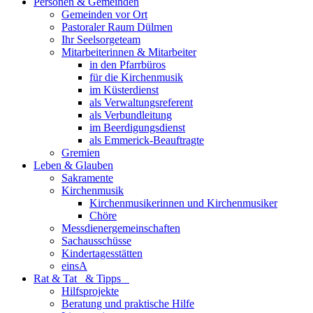
Personen & Gemeinden
Gemeinden vor Ort
Pastoraler Raum Dülmen
Ihr Seelsorgeteam
Mitarbeiterinnen & Mitarbeiter
in den Pfarrbüros
für die Kirchenmusik
im Küsterdienst
als Verwaltungsreferent
als Verbundleitung
im Beerdigungsdienst
als Emmerick-Beauftragte
Gremien
Leben & Glauben
Sakramente
Kirchenmusik
Kirchenmusikerinnen und Kirchenmusiker
Chöre
Messdienergemeinschaften
Sachausschüsse
Kindertagesstätten
einsA
Rat & Tat & Tipps
Hilfsprojekte
Beratung und praktische Hilfe